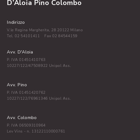
D’Aloia Pino Colombo
Indirizzo
V.le Regina Margherita, 28 20122 Milano
Tel.
02 54101411
Fax 02 84544159
Avv. D'Aloia
P. IVA 01451410763
10227/122/47508922 Unipol Ass.
Avv. Pino
P. IVA 01451420762
10227/122/76961346 Unipol Ass.
Avv. Colombo
P. IVA 06509310964
Lev Vins - n. 13122110000761